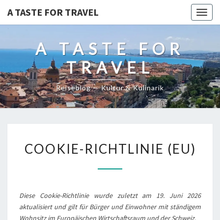
A TASTE FOR TRAVEL
Togg
navig
A TASTE FOR
TRAVEL
Reiseblog — Kultur & Kulinarik
COOKIE-
COOKIE-RICHTLINIE (EU)
RICHTLINIE
(EU)
Diese Cookie-Richtlinie wurde zuletzt am 19. Juni 2026
aktualisiert und gilt für Bürger und Einwohner mit ständigem
Wohnsitz im Europäischen Wirtschaftsraum und der Schweiz.