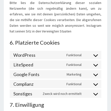
Bitte lies die Datenschutzerklärung dieser sozialen
Netzwerke (die sich regelmäßig ändern kann), um zu
erfahren, wie sie mit deinen (persönlichen) Daten umgehen,
die sie mithilfe dieser Cookies verarbeiten. Die abgerufenen
Daten werden so weit wie möglich anonymisiert. Instagram
hat seinen Sitz in den Vereinigten Staaten
6. Platzierte Cookies
WordPress
Funktional
Consent
to
LiteSpeed
Funktional
Consent
service
to
Google Fonts
wordpress
Marketing
Consent
service
to
Complianz
litespeed
Funktional
Consent
service
to
Sonstiges
google-
Zweck wird noch ermittelt
Consent
service
fonts
to
complianz
7. Einwilligung
service