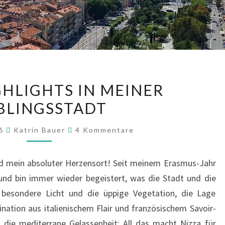
NIZZA:
GHLIGHTS IN MEINER
HIGHLIGHTS
EBLINGSSTADT
IN
MEINER
Kommentare
26
Katrin Bauer
4 Kommentare
LIEBLINGSSTADT
nd mein absoluter Herzensort! Seit meinem Erasmus-Jahr
und bin immer wieder begeistert, was die Stadt und die
besondere Licht und die üppige Vegetation, die Lage
ation aus italienischem Flair und französischem Savoir-
 die mediterrane Gelassenheit: All das macht Nizza für