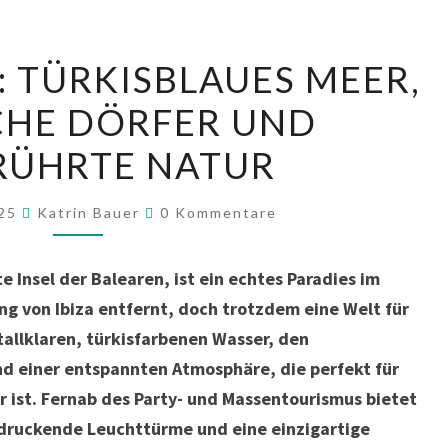
FORMENTERA:
 TÜRKISBLAUES MEER,
TÜRKISBLAUES
CHE DÖRFER UND
MEER,
IDYLLISCHE
RÜHRTE NATUR
DÖRFER
UND
Kommentare
025
Katrin Bauer
0 Kommentare
UNBERÜHRTE
NATUR
 Insel der Balearen, ist ein echtes Paradies im
ng von Ibiza entfernt, doch trotzdem eine Welt für
stallklaren, türkisfarbenen Wasser, den
d einer entspannten Atmosphäre, die perfekt für
ist. Fernab des Party- und Massentourismus bietet
ndruckende Leuchttürme und eine einzigartige