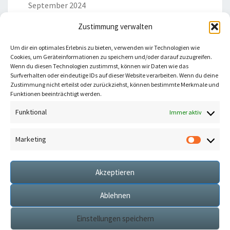
September 2024
Zustimmung verwalten
Um dir ein optimales Erlebnis zu bieten, verwenden wir Technologien wie
Cookies, um Geräteinformationen zu speichern und/oder darauf zuzugreifen.
Wenn du diesen Technologien zustimmst, können wir Daten wie das
Surfverhalten oder eindeutige IDs auf dieser Website verarbeiten. Wenn du deine
Du willst keine neuen Beiträge mehr verpassen?
Zustimmung nicht erteilst oder zurückziehst, können bestimmte Merkmale und
Abonniere meinen Newsletter!
Funktionen beeinträchtigt werden.
Funktional
Immer aktiv
Marketing
Market
Hiermit
Akzeptieren
Ablehnen
Einstellungen speichern