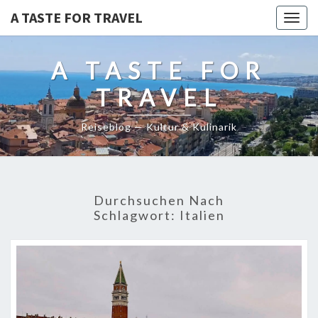
A TASTE FOR TRAVEL
Togg
navig
A TASTE FOR
TRAVEL
Reiseblog — Kultur & Kulinarik
Durchsuchen Nach
Schlagwort:
Italien