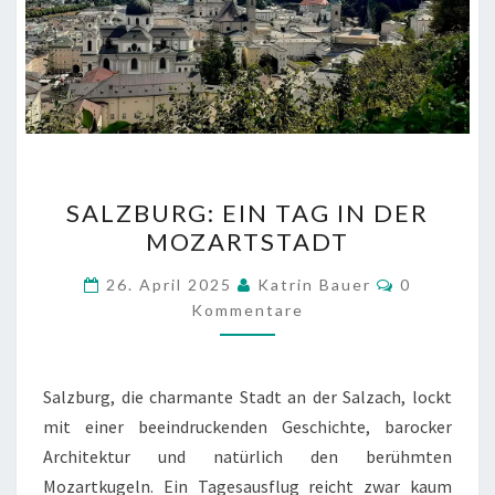
SALZBURG:
SALZBURG: EIN TAG IN DER
EIN
MOZARTSTADT
TAG
IN
Kommentar
26. April 2025
Katrin Bauer
0
DER
Kommentare
MOZARTSTADT
Salzburg, die charmante Stadt an der Salzach, lockt
mit einer beeindruckenden Geschichte, barocker
Architektur und natürlich den berühmten
Mozartkugeln. Ein Tagesausflug reicht zwar kaum