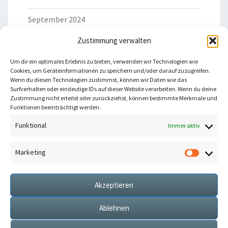
September 2024
Zustimmung verwalten
Um dir ein optimales Erlebnis zu bieten, verwenden wir Technologien wie
Cookies, um Geräteinformationen zu speichern und/oder darauf zuzugreifen.
Wenn du diesen Technologien zustimmst, können wir Daten wie das
Surfverhalten oder eindeutige IDs auf dieser Website verarbeiten. Wenn du deine
Du willst keine neuen Beiträge mehr verpassen?
Zustimmung nicht erteilst oder zurückziehst, können bestimmte Merkmale und
Abonniere meinen Newsletter!
Funktionen beeinträchtigt werden.
Funktional
Immer aktiv
Marketing
Market
Hiermit
Akzeptieren
Ablehnen