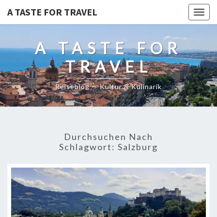
A TASTE FOR TRAVEL
Togg
navig
A TASTE FOR
TRAVEL
Reiseblog — Kultur & Kulinarik
Durchsuchen Nach
Schlagwort:
Salzburg