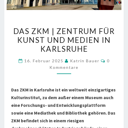
DAS
DAS ZKM | ZENTRUM FÜR
ZKM
KUNST UND MEDIEN IN
|
KARLSRUHE
ZENTRUM
FÜR
Komment
16. Februar 2025
Katrin Bauer
0
KUNST
Kommentare
UND
MEDIEN
IN
Das ZKM in Karlsruhe ist ein weltweit einzigartiges
KARLSRUHE
Kulturinstitut, zu dem außer einem Museum auch
eine Forschungs- und Entwicklungsplattform
sowie eine Mediathek und Bibliothek gehören. Das
ZKM befindet sich in einem riesigen