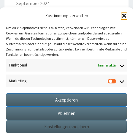
September 2024
Zustimmung verwalten
Um dir ein optimales Erlebnis zu bieten, verwenden wir Technologien wie
Cookies, um Geräteinformationen zu speichern und/oder darauf zuzugreifen.
Wenn du diesen Technologien zustimmst, können wir Daten wie das
Surfverhalten oder eindeutige IDs auf dieser Website verarbeiten. Wenn du deine
Du willst keine neuen Beiträge mehr verpassen?
Zustimmung nicht erteilst oder zurückziehst, können bestimmte Merkmale und
Abonniere meinen Newsletter!
Funktionen beeinträchtigt werden.
Funktional
Immer aktiv
Marketing
Market
Hiermit
Akzeptieren
Ablehnen
Einstellungen speichern