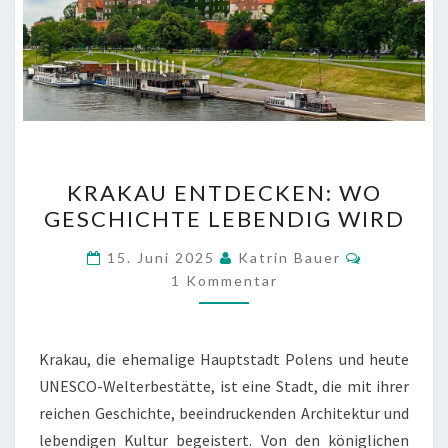
KRAKAU
KRAKAU ENTDECKEN: WO
ENTDECKEN:
GESCHICHTE LEBENDIG WIRD
WO
GESCHICHTE
Kommenta
15. Juni 2025
Katrin Bauer
LEBENDIG
1 Kommentar
WIRD
Krakau, die ehemalige Hauptstadt Polens und heute
UNESCO-Welterbestätte, ist eine Stadt, die mit ihrer
reichen Geschichte, beeindruckenden Architektur und
lebendigen Kultur begeistert. Von den königlichen