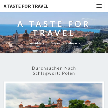
A TASTE FOR TRAVEL
Togg
navig
A TASTE FOR
TRAVEL
Reiseblog — Kultur & Kulinarik
Durchsuchen Nach
Schlagwort:
Polen