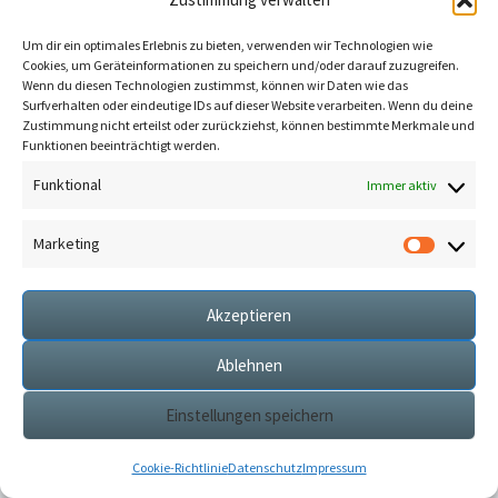
Labyrinth aus Stollen, Kammern und Sälen auf neun
Ebenen mit einer Gesamtlänge von über 300
Um dir ein optimales Erlebnis zu bieten, verwenden wir Technologien wie
Kilometern.
Cookies, um Geräteinformationen zu speichern und/oder darauf zuzugreifen.
Wenn du diesen Technologien zustimmst, können wir Daten wie das
Surfverhalten oder eindeutige IDs auf dieser Website verarbeiten. Wenn du deine
Zustimmung nicht erteilst oder zurückziehst, können bestimmte Merkmale und
Funktionen beeinträchtigt werden.
Funktional
Immer aktiv
Marketing
Market
Das Salzbergwerk ist sehr touristisch, aber trotzdem
Akzeptieren
absolut sehenswert. Bei einer
Führung
, die zwischen 2
1/2 und 3 Stunden dauert, gelangt man auf
Ablehnen
insgesamt 800 Stufen 135 Meter unter die Erde
und
legt ca. 3 Kilometer zurück, bequeme Schuhe sind also
Einstellungen speichern
Pflicht! Dabei kommt man an jahrhundertealten
Cookie-Richtlinie
Datenschutz
Impressum
Stollen, spiegelglatten Seen und zahlreichen