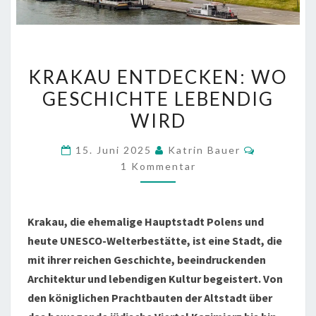
KRAKAU
KRAKAU ENTDECKEN: WO
ENTDECKEN:
GESCHICHTE LEBENDIG
WO
WIRD
GESCHICHTE
LEBENDIG
Kommenta
15. Juni 2025
Katrin Bauer
WIRD
1 Kommentar
Krakau, die ehemalige Hauptstadt Polens und
heute UNESCO-Welterbestätte, ist eine Stadt, die
mit ihrer reichen Geschichte, beeindruckenden
Architektur und lebendigen Kultur begeistert. Von
den königlichen Prachtbauten der Altstadt über