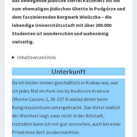
das bewegende jüdische Viertel Kazimierz bis hin
zum ehemaligen jüdischen Ghetto in Podgórze und
dem faszinierenden Bergwerk Wieliczka – die
lebendige Universitätsstadt mit über 200.000
Studenten ist wunderschön und wahnsinnig
vielseitig.
Inhaltsverzeichnis
Unterkunft
Da ich bisher immer geschäftlich in Krakau war, war
ich jedes Mal im
Park Inn by Radisson Krakow
(Monte Cassino 2, 30-337 Kraków) direkt beim
Kongresszentrum untergebracht. Das Hotel südlich
der Weichsel liegt zwar nicht in der Altstadt,
trotzdem kann ich mir gut vorstellen, auch bei einer
Privatreise dort zu übernachten.